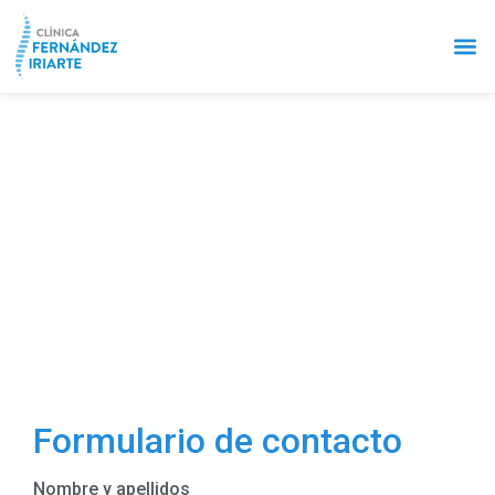
Quienes Somos
Pilates Máqui
Contacto
Formulario de contacto
Nombre y apellidos